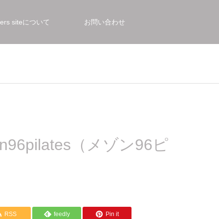
bers siteについて
お問い合わせ
pilates（メゾン96ピ
RSS
feedly
Pin it