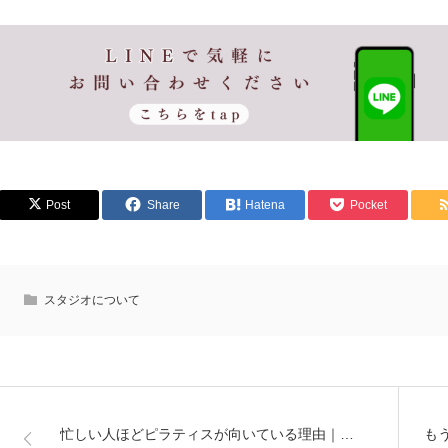
Post
Share
Hatena
Pocket
スタジオについて
忙しい人ほどピラティスが向いている理由｜…
も