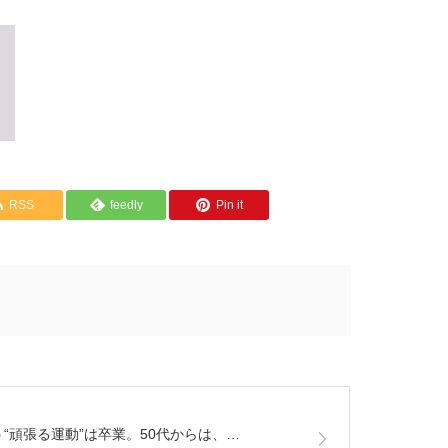
RSS
feedly
Pin it
う“頑張る運動”は卒業。50代からは、…