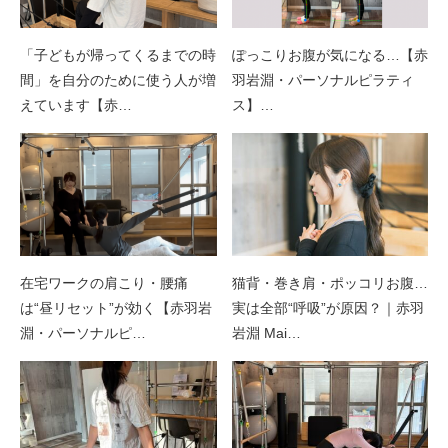
「子どもが帰ってくるまでの時
ぽっこりお腹が気になる…【赤
間」を自分のために使う人が増
羽岩淵・パーソナルピラティ
えています【赤…
ス】…
在宅ワークの肩こり・腰痛
猫背・巻き肩・ポッコリお腹…
は“昼リセット”が効く【赤羽岩
実は全部“呼吸”が原因？｜赤羽
淵・パーソナルピ…
岩淵 Mai…