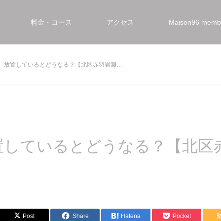
料金・コース
アクセス
Maison96 mem
、放置しているとどうなる？【北区赤羽岩淵…
置しているとどうなる？【北区
Post
Share
Hatena
Pocket